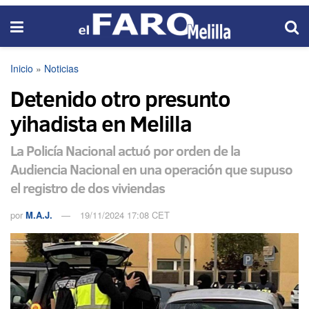
Inicio
»
Noticias
Detenido otro presunto
yihadista en Melilla
La Policía Nacional actuó por orden de la
Audiencia Nacional en una operación que supuso
el registro de dos viviendas
por
M.A.J.
19/11/2024 17:08 CET