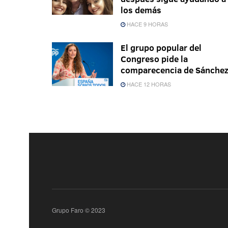
los demás
HACE 9 HORAS
El grupo popular del
Congreso pide la
comparecencia de Sánche
HACE 12 HORAS
Grupo Faro © 2023