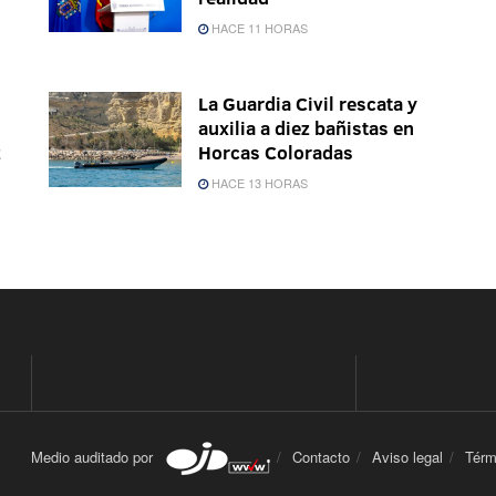
HACE 11 HORAS
La Guardia Civil rescata y
auxilia a diez bañistas en
z
Horcas Coloradas
HACE 13 HORAS
Medio auditado por
Contacto
Aviso legal
Térm