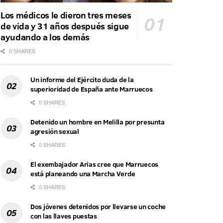
Los médicos le dieron tres meses
de vida y 31 años después sigue
ayudando a los demás
0 SHARES
Un informe del Ejército duda de la
superioridad de España ante Marruecos
0 SHARES
Detenido un hombre en Melilla por presunta
agresión sexual
0 SHARES
El exembajador Arias cree que Marruecos
está planeando una Marcha Verde
0 SHARES
Dos jóvenes detenidos por llevarse un coche
con las llaves puestas