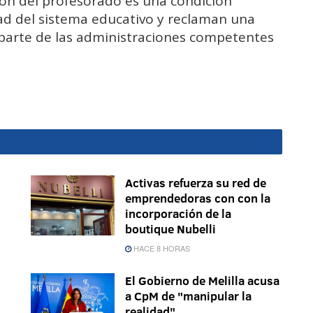
ión del profesorado es una condición
dad del sistema educativo y reclaman una
 parte de las administraciones competentes
Activas refuerza su red de
emprendedoras con con la
incorporación de la
boutique Nubelli
HACE 8 HORAS
El Gobierno de Melilla acusa
a CpM de "manipular la
realidad"