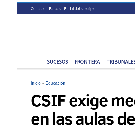
Contacto
Barcos
Portal del suscriptor
SUCESOS
FRONTERA
TRIBUNALE
Inicio
»
Educación
CSIF exige med
en las aulas de