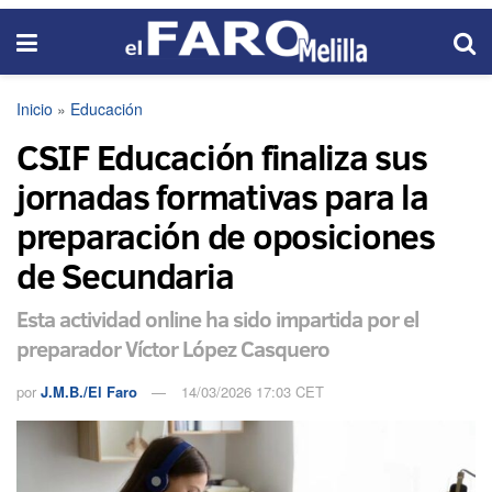
Inicio
»
Educación
CSIF Educación finaliza sus
jornadas formativas para la
preparación de oposiciones
de Secundaria
Esta actividad online ha sido impartida por el
preparador Víctor López Casquero
por
J.M.B./El Faro
14/03/2026 17:03 CET