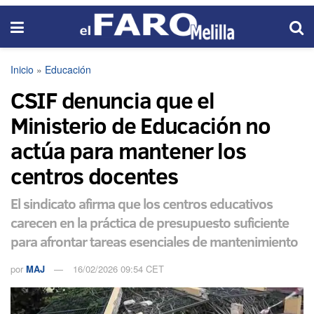
Inicio
»
Educación
CSIF denuncia que el
Ministerio de Educación no
actúa para mantener los
centros docentes
El sindicato afirma que los centros educativos
carecen en la práctica de presupuesto suficiente
para afrontar tareas esenciales de mantenimiento
por
MAJ
16/02/2026 09:54 CET