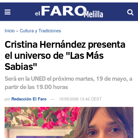
Inicio
»
Cultura y Tradiciones
Cristina Hernández presenta
el universo de "Las Más
Sabias"
Será en la UNED el próximo martes, 19 de mayo, a
partir de las 19.00 horas
por
Redacción El Faro
15/05/2026 13:42 CEST