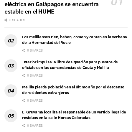
eléctrica en Galápagos se encuentra
estable en el HUME
0 SHARES
Los melillenses ríen, beben, comen y cantan en la verbena
de la Hermandad del Rocío
0 SHARES
Interior impulsa la libre designación para puestos de
oficiales en las comandancias de Ceuta y Melilla
0 SHARES
Melilla pierde población en el último año por el descenso
de residentes extranjeros
0 SHARES
El Gruvama localiza al responsable de un vertido ilegal de
residuos en la calle Horcas Coloradas
0 SHARES