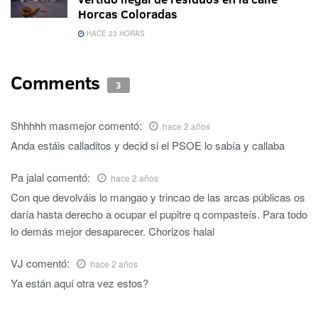
Horcas Coloradas
HACE 23 HORAS
Comments
3
Shhhhh masmejor
comentó:
hace 2 años
Anda estáis calladitos y decid si el PSOE lo sabía y callaba
Pa jalal
comentó:
hace 2 años
Con que devolváis lo mangao y trincao de las arcas públicas os
daría hasta derecho a ocupar el pupitre q compasteís. Para todo
lo demás mejor desaparecer. Chorizos halal
VJ
comentó:
hace 2 años
Ya están aquí otra vez estos?