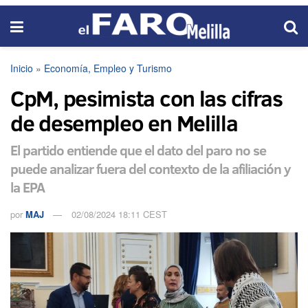
Inicio
»
Economía, Empleo y Turismo
CpM, pesimista con las cifras
de desempleo en Melilla
El partido entiende que el dato del paro no se
puede analizar fuera del contexto de la afiliación y
la EPA
por
MAJ
02/08/2024 18:11 CEST