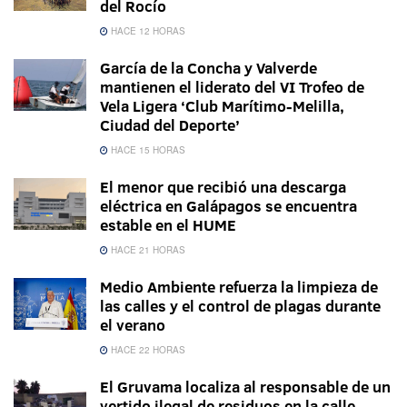
del Rocío
HACE 12 HORAS
García de la Concha y Valverde
mantienen el liderato del VI Trofeo de
Vela Ligera ‘Club Marítimo-Melilla,
Ciudad del Deporte’
HACE 15 HORAS
El menor que recibió una descarga
eléctrica en Galápagos se encuentra
estable en el HUME
HACE 21 HORAS
Medio Ambiente refuerza la limpieza de
las calles y el control de plagas durante
el verano
HACE 22 HORAS
El Gruvama localiza al responsable de un
vertido ilegal de residuos en la calle