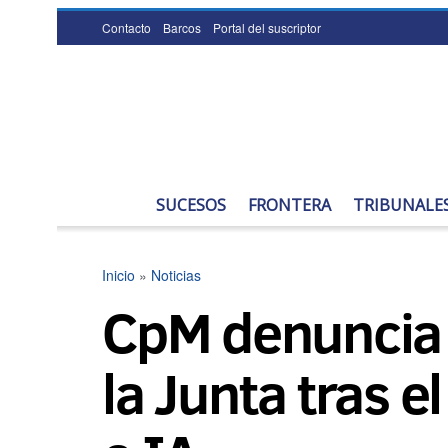
Contacto
Barcos
Portal del suscriptor
SUCESOS
FRONTERA
TRIBUNALE
Inicio
»
Noticias
CpM denuncia 
la Junta tras e