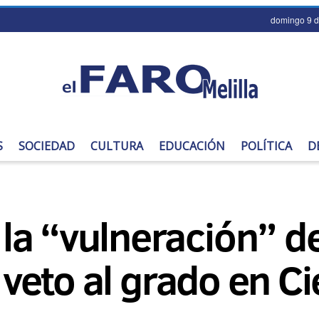
domingo 9 d
S
SOCIEDAD
CULTURA
EDUCACIÓN
POLÍTICA
D
la “vulneración” d
l veto al grado en C