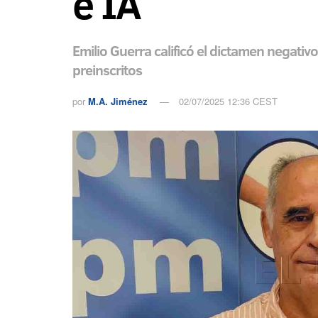
e IA
Emilio Guerra calificó el dictamen negati
preinscritos
por
M.A. Jiménez
02/07/2025 12:36 CEST