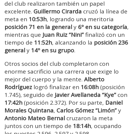
del club realizaron también un papel
excelente.
Guillermo Cirarda
cruzó la línea de
meta en
10:53h
, logrando una meritoria
posición 71 en la general
y
6º en su categoría
,
mientras que
Juan Ruiz “Nini”
finalizó con un
tiempo de
11:52h
, alcanzando la
posición 236
general
y
14º en su grupo
.
Otros socios del club completaron con
enorme sacrificio una carrera que exige lo
mejor del cuerpo y la mente.
Alberto
Rodríguez
logró finalizar en
16:08h
(posición
1.745), seguido de
Javier Avellaneda “Kye”
con
17:42h
(posición 2.372). Por su parte,
Daniel
Morales Quintana
,
Carlos Gómez “Limón”
y
Antonio Mateo Bernal
cruzaron la meta
juntos con un tiempo de
18:14h
, ocupando
los puestos 2.596, 2.597 y 2.598