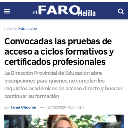
Inicio
»
Educación
Convocadas las pruebas de
acceso a ciclos formativos y
certificados profesionales
La Dirección Provincial de Educación abre
inscripciones para quienes no cumplen los
requisitos académicos de acceso directo y buscan
continuar su formación
por
Tania Chocrón
20/02/2026 10:07 CET