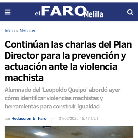
Inicio
»
Noticias
Continúan las charlas del Plan
Director para la prevención y
actuación ante la violencia
machista
Alumnado del ‘Leopoldo Queipo’ abordó ayer
cómo identificar violencias machistas y
herramientas para construir igualdad
por
Redacción El Faro
21/02/2025 15:47 CET