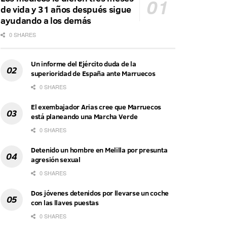
de vida y 31 años después sigue
ayudando a los demás
0 SHARES
Un informe del Ejército duda de la
superioridad de España ante Marruecos
0 SHARES
El exembajador Arias cree que Marruecos
está planeando una Marcha Verde
0 SHARES
Detenido un hombre en Melilla por presunta
agresión sexual
0 SHARES
Dos jóvenes detenidos por llevarse un coche
con las llaves puestas
0 SHARES