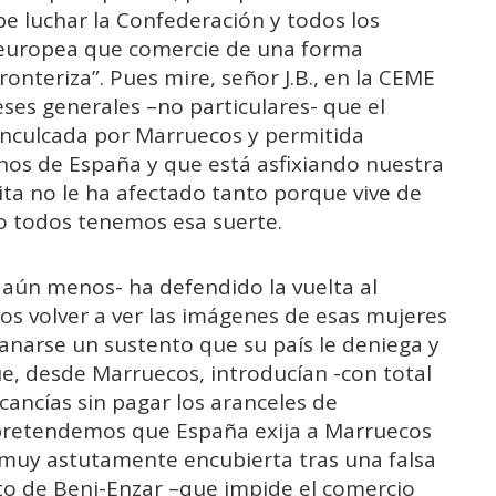
e luchar la Confederación y todos los
a europea que comercie de una forma
ronteriza”. Pues mire, señor J.B., en la CEME
ses generales –no particulares- que el
conculcada por Marruecos y permitida
nos de España y que está asfixiando nuestra
ita no le ha afectado tanto porque vive de
No todos tenemos esa suerte.
 aún menos- ha defendido la vuelta al
s volver a ver las imágenes de esas mujeres
anarse un sustento que su país le deniega y
e, desde Marruecos, introducían -con total
ancías sin pagar los aranceles de
 pretendemos que España exija a Marruecos
, muy astutamente encubierta tras una falsa
rto de Beni-Enzar –que impide el comercio