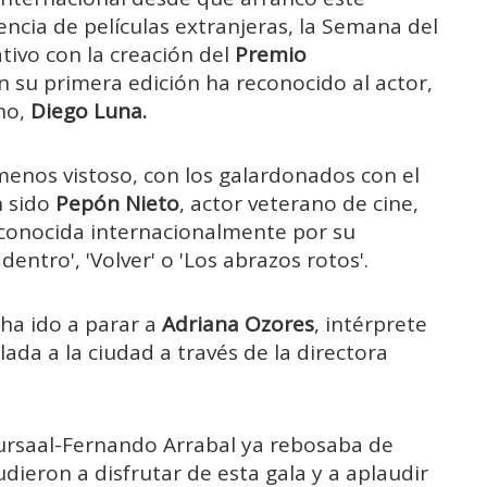
encia de películas extranjeras, la Semana del
tivo con la creación del
Premio
n su primera edición ha reconocido al actor,
ano,
Diego Luna.
menos vistoso, con los galardonados con el
n sido
Pepón Nieto
, actor veterano de cine,
conocida internacionalmente por su
entro', 'Volver' o 'Los abrazos rotos'.
 ha ido a parar a
Adriana Ozores
, intérprete
da a la ciudad a través de la directora
 Kursaal-Fernando Arrabal ya rebosaba de
dieron a disfrutar de esta gala y a aplaudir