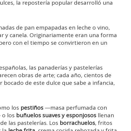
ulces, la repostería popular desarrolló una
anadas de pan empapadas en leche o vino,
ar y canela. Originariamente eran una forma
 pero con el tiempo se convirtieron en un
spañolas, las panaderías y pastelerías
arecen obras de arte; cada año, cientos de
r bocado de este dulce que sabe a infancia,
como los
pestiños
—masa perfumada con
— o los
buñuelos suaves y esponjosos
llenan
 de las pastelerías. Los
borrachuelos
, fritos
y la
leche frita
, crema cocida rebozada y frita