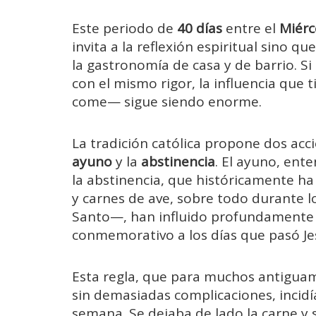
Este periodo de
40 días
entre el
Miérc
invita a la reflexión espiritual sino 
la gastronomía de casa y de barrio. Si
con el mismo rigor, la influencia que
come— sigue siendo enorme.
La tradición católica propone dos acc
ayuno
y la
abstinencia
. El ayuno, ent
la abstinencia, que históricamente ha 
y carnes de ave, sobre todo durante l
Santo—, han influido profundamente
conmemorativo a los días que pasó Jes
Esta regla, que para muchos antiguame
sin demasiadas complicaciones, incidía
semana. Se dejaba de lado la carne y s