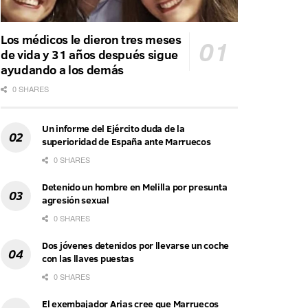
Los médicos le dieron tres meses
de vida y 31 años después sigue
ayudando a los demás
0 SHARES
Un informe del Ejército duda de la
superioridad de España ante Marruecos
0 SHARES
Detenido un hombre en Melilla por presunta
agresión sexual
0 SHARES
Dos jóvenes detenidos por llevarse un coche
con las llaves puestas
0 SHARES
El exembajador Arias cree que Marruecos