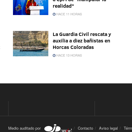
realidad"
HACE 11 HORAS
La Guardia Civil rescata y
auxilia a diez bañistas en
z
Horcas Coloradas
HACE 13 HORAS
Medio auditado por
Contacto
Aviso legal
Térm