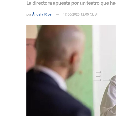
La directora apuesta por un teatro que hac
por
Ángela Ríos
17/06/2025 12:05 CEST