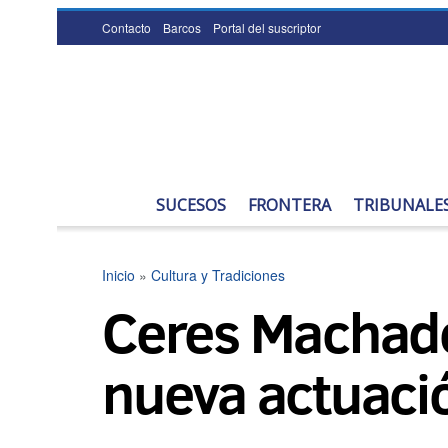
Contacto
Barcos
Portal del suscriptor
SUCESOS
FRONTERA
TRIBUNALE
Inicio
»
Cultura y Tradiciones
Ceres Machado 
nueva actuació