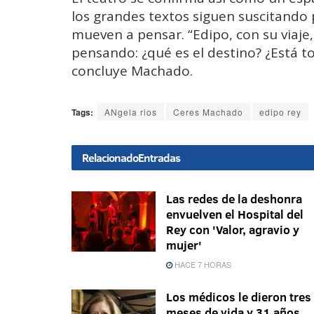
los grandes textos siguen suscitand
mueven a pensar. “Edipo, con su viaje,
pensando: ¿qué es el destino? ¿Está t
concluye Machado.
Tags:
ANgela rios
Ceres Machado
edipo rey
Relacionado
Entradas
Las redes de la deshonra
envuelven el Hospital del
Rey con 'Valor, agravio y
mujer'
HACE 7 HORAS
Los médicos le dieron tres
meses de vida y 31 años