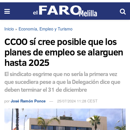
Inicio
»
Economía, Empleo y Turismo
CCOO sí cree posible que los
planes de empleo se alarguen
hasta 2025
El sindicato esgrime que no sería la primera vez
que sucediera pese a que la Delegación dice que
deben terminar el 31 de diciembre
por
José Ramón Ponce
25/07/2024 11:28 CEST