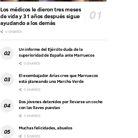
Los médicos le dieron tres meses
de vida y 31 años después sigue
ayudando a los demás
0 SHARES
Un informe del Ejército duda de la
superioridad de España ante Marruecos
0 SHARES
El exembajador Arias cree que Marruecos
está planeando una Marcha Verde
0 SHARES
Dos jóvenes detenidos por llevarse un coche
con las llaves puestas
0 SHARES
Muchas felicidades, abuelos
0 SHARES