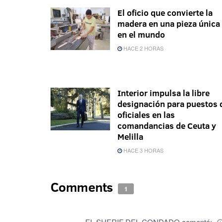
El oficio que convierte la
madera en una pieza única
en el mundo
HACE 2 HORAS
Interior impulsa la libre
designación para puestos 
oficiales en las
comandancias de Ceuta y
Melilla
HACE 3 HORAS
Comments
1
EL SHERIF DEL CONDADO
comentó: