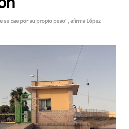
ión
 se cae por su propio peso", afirma López