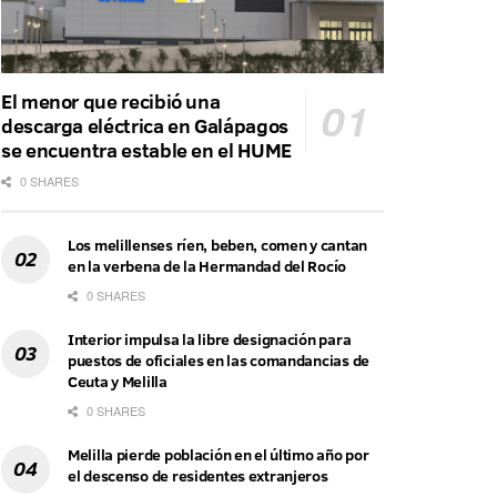
El menor que recibió una
descarga eléctrica en Galápagos
se encuentra estable en el HUME
0 SHARES
Los melillenses ríen, beben, comen y cantan
en la verbena de la Hermandad del Rocío
0 SHARES
Interior impulsa la libre designación para
puestos de oficiales en las comandancias de
Ceuta y Melilla
0 SHARES
Melilla pierde población en el último año por
el descenso de residentes extranjeros