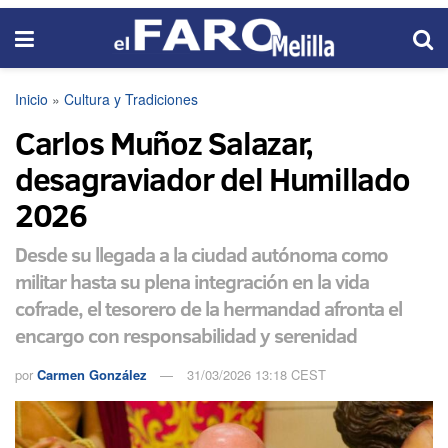
Inicio
»
Cultura y Tradiciones
Carlos Muñoz Salazar,
desagraviador del Humillado
2026
Desde su llegada a la ciudad autónoma como
militar hasta su plena integración en la vida
cofrade, el tesorero de la hermandad afronta el
encargo con responsabilidad y serenidad
por
Carmen González
31/03/2026 13:18 CEST