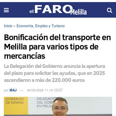
Inicio
»
Economía, Empleo y Turismo
Bonificación del transporte en
Melilla para varios tipos de
mercancías
La Delegación del Gobierno anuncia la apertura
del plazo para solicitar las ayudas, que en 2025
ascendieron a más de 220.000 euros
por
MAJ
04/05/2026 11:16 CEST