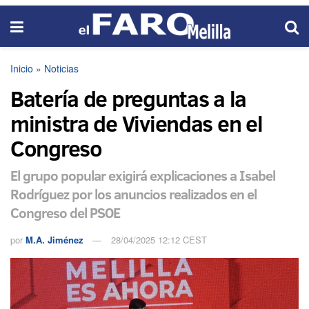
Inicio
»
Noticias
Batería de preguntas a la
ministra de Viviendas en el
Congreso
El grupo popular exigirá explicaciones a Isabel
Rodríguez por los anuncios realizados en el
Congreso del PSOE
por
M.A. Jiménez
28/04/2025 12:12 CEST