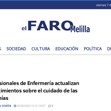
viernes 7 
S
SOCIEDAD
CULTURA
EDUCACIÓN
POLÍTICA
D
sionales de Enfermería actualizan
imientos sobre el cuidado de las
ías
22/06/2023 10:12 CEST
A COSTA
0