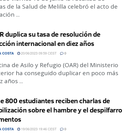
as de la Salud de Melilla celebró el acto de
ción ...
R duplica su tasa de resolución de
cción internacional en diez años
20/06/2023 09:59 CEST
A COSTA
0
cina de Asilo y Refugio (OAR) del Ministerio
nterior ha conseguido duplicar en poco más
z años ...
e 800 estudiantes reciben charlas de
bilización sobre el hambre y el despilfarro
imentos
19/06/2023 19:46 CEST
A COSTA
0