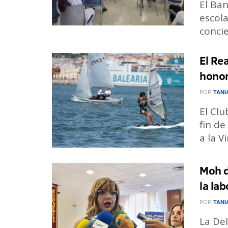
El Ban
escola
concie
El Re
honor
POR
TANI
El Clu
fin de
a la Vi
Moh d
la la
POR
TANI
La De