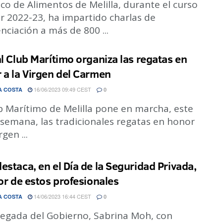
co de Alimentos de Melilla, durante el curso
r 2022-23, ha impartido charlas de
nciación a más de 800 ...
al Club Marítimo organiza las regatas en
 a la Virgen del Carmen
16/06/2023 09:49 CEST
A COSTA
0
b Marítimo de Melilla pone en marcha, este
 semana, las tradicionales regatas en honor
rgen ...
estaca, en el Día de la Seguridad Privada,
bor de estos profesionales
14/06/2023 16:44 CEST
A COSTA
0
legada del Gobierno, Sabrina Moh, con