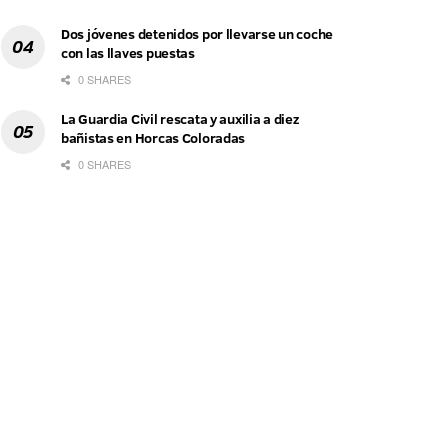
Dos jóvenes detenidos por llevarse un coche
con las llaves puestas
0 SHARES
La Guardia Civil rescata y auxilia a diez
bañistas en Horcas Coloradas
0 SHARES