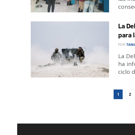
consec
La De
para 
POR
TANI
La Del
ha inf
ciclo de
1
2