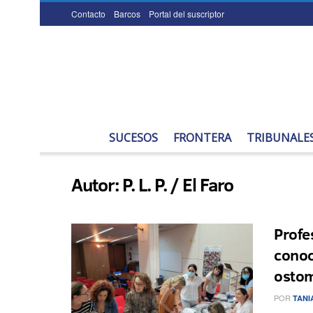
Contacto
Barcos
Portal del suscriptor
SUCESOS
FRONTERA
TRIBUNALE
Autor:
P. L. P. / El Faro
Profe
conoc
ostom
POR
TANI