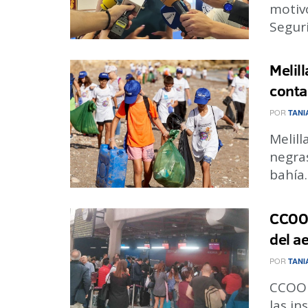
motiv
Seguri
Melil
conta
POR
TANI
Melill
negra
bahía.
CCOO 
del a
POR
TANI
CCOO 
las in