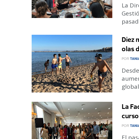
La Dir
Gestió
pasado
Diez 
olas 
POR
TANI
Desde
aumen
global
La Fa
curso
POR
TANI
El pas