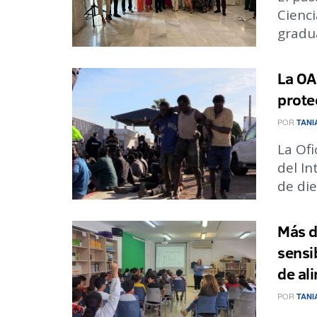
Cienci
gradua
La OA
prote
POR
TANI
La Ofi
del I
de die
Más d
sensi
de al
POR
TANI