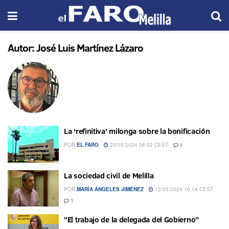
Autor:
José Luis Martínez Lázaro
La ‘refinitiva’ milonga sobre la bonificación
POR
EL FARO
23/05/2024 06:52 CEST
0
La sociedad civil de Melilla
POR
MARÍA ÁNGELES JIMÉNEZ
12/05/2024 10:14 CEST
1
"El trabajo de la delegada del Gobierno"