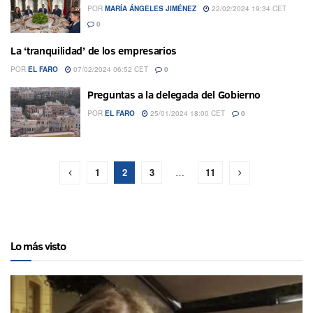
POR
MARÍA ÁNGELES JIMÉNEZ
22/02/2024 19:34 CET
0
La ‘tranquilidad’ de los empresarios
POR
EL FARO
07/02/2024 06:52 CET
0
Preguntas a la delegada del Gobierno
POR
EL FARO
25/01/2024 18:00 CET
0
1
2
3
…
11
Lo más visto