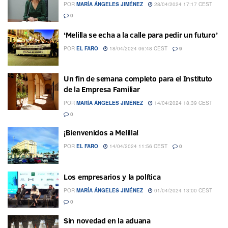
POR
MARÍA ÁNGELES JIMÉNEZ
28/04/2024 17:17 CEST
0
‘Melilla se echa a la calle para pedir un futuro’
POR
EL FARO
18/04/2024 06:48 CEST
9
Un fin de semana completo para el Instituto
de la Empresa Familiar
POR
MARÍA ÁNGELES JIMÉNEZ
14/04/2024 18:39 CEST
0
¡Bienvenidos a Melilla!
POR
EL FARO
14/04/2024 11:56 CEST
0
Los empresarios y la política
POR
MARÍA ÁNGELES JIMÉNEZ
01/04/2024 13:00 CEST
0
Sin novedad en la aduana