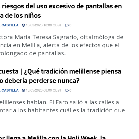
s riesgos del uso excesivo de pantallas en
ta de los niños
13/05/2026 10:00 CEST
 CASTILLA
0
ctora María Teresa Sagrario, oftalmóloga de
ncia en Melilla, alerta de los efectos que el
olongado de pantallas...
cuesta | ¿Qué tradición melillense piensa
o debería perderse nunca?
13/05/2026 08:00 CEST
 CASTILLA
0
lillenses hablan. El Faro salió a las calles a
tar a los habitantes cuál es la tradición que
or llega a Melilla con la Holi Week, la