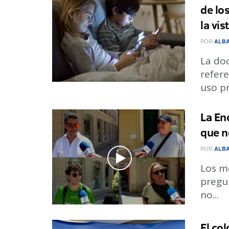
de lo
la vis
POR
ALBA
La do
refere
uso pr
La En
que n
POR
ALBA
Los me
pregun
no...
El col