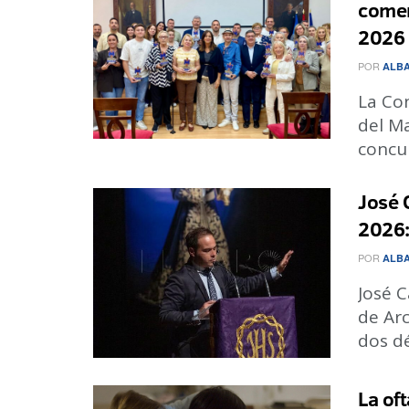
comer
2026
POR
ALBA
La Con
del M
concur
José 
2026:
POR
ALBA
José C
de Ar
dos dé
La of