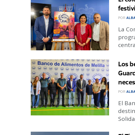
festi
POR
ALBA
La Co
progra
centra
Los be
Guardi
neces
POR
ALBA
El Ban
destin
Solida