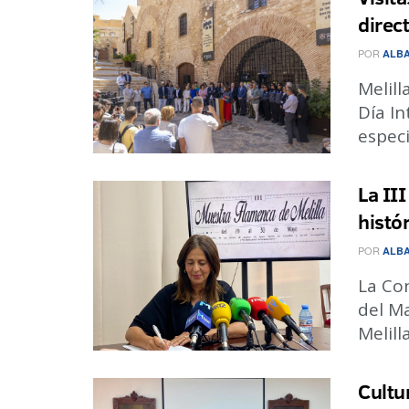
direc
POR
ALBA
Melil
Día I
especi
La II
histó
POR
ALBA
La Con
del Ma
Melilla
Cultu