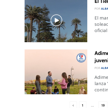
El Ti
POR
ALBA
El ma
solea
oficia
Adime
juveni
POR
ALBA
Adimel
lanza
contin
1
…
19