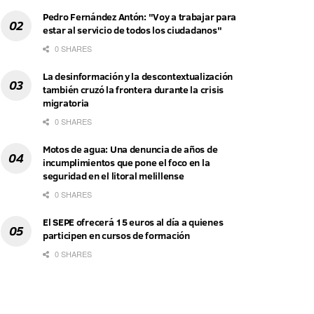
Pedro Fernández Antón: "Voy a trabajar para
estar al servicio de todos los ciudadanos"
0 SHARES
La desinformación y la descontextualización
también cruzó la frontera durante la crisis
migratoria
0 SHARES
Motos de agua: Una denuncia de años de
incumplimientos que pone el foco en la
seguridad en el litoral melillense
0 SHARES
El SEPE ofrecerá 15 euros al día a quienes
participen en cursos de formación
0 SHARES