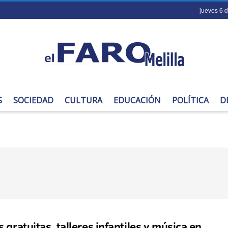
jueves 6 
S
SOCIEDAD
CULTURA
EDUCACIÓN
POLÍTICA
D
s gratuitas, talleres infantiles y música en