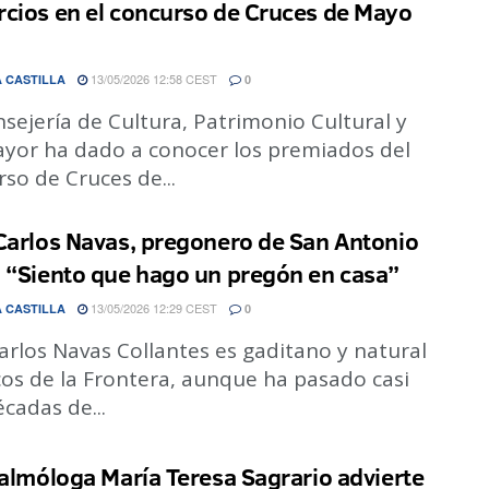
cios en el concurso de Cruces de Mayo
13/05/2026 12:58 CEST
 CASTILLA
0
sejería de Cultura, Patrimonio Cultural y
ayor ha dado a conocer los premiados del
so de Cruces de...
Carlos Navas, pregonero de San Antonio
 “Siento que hago un pregón en casa”
13/05/2026 12:29 CEST
 CASTILLA
0
arlos Navas Collantes es gaditano y natural
cos de la Frontera, aunque ha pasado casi
cadas de...
talmóloga María Teresa Sagrario advierte