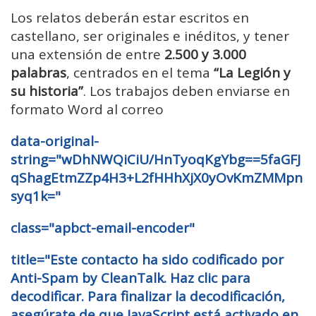
Los relatos deberán estar escritos en
castellano, ser originales e inéditos, y tener
una extensión de entre
2.500 y 3.000
palabras
, centrados en el tema
“La Legión y
su historia”
. Los trabajos deben enviarse en
formato Word al correo
data-original-
string="wDhNWQiCiU/HnTyoqKgYbg==5faGFJ
qShagEtmZZp4H3+L2fHHhXjX0yOvKmZMMpn
syq1k="
class="apbct-email-encoder"
title="Este contacto ha sido codificado por
Anti-Spam by CleanTalk. Haz clic para
decodificar. Para finalizar la decodificación,
asegúrate de que JavaScript está activado en