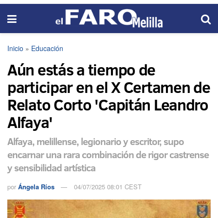
Inicio
»
Educación
Aún estás a tiempo de
participar en el X Certamen de
Relato Corto 'Capitán Leandro
Alfaya'
Alfaya, melillense, legionario y escritor, supo
encarnar una rara combinación de rigor castrense
y sensibilidad artística
por
Ángela Ríos
04/07/2025 08:01 CEST