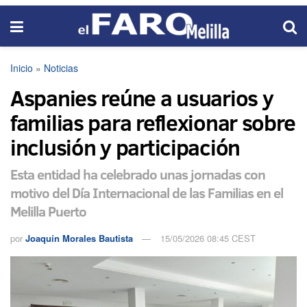
Inicio
»
Noticias
Aspanies reúne a usuarios y
familias para reflexionar sobre
inclusión y participación
Esta entidad ha celebrado unas jornadas con
motivo del Día Internacional de las Familias en el
Melilla Puerto
por
Joaquín Morales Bautista
15/05/2026 08:45 CEST