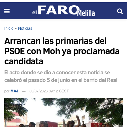
Inicio
»
Noticias
Arrancan las primarias del
PSOE con Moh ya proclamada
candidata
El acto donde se dio a conocer esta noticia se
celebró el pasado 5 de junio en el barrio del Real
por
MAJ
03/07/2026 09:12 CEST