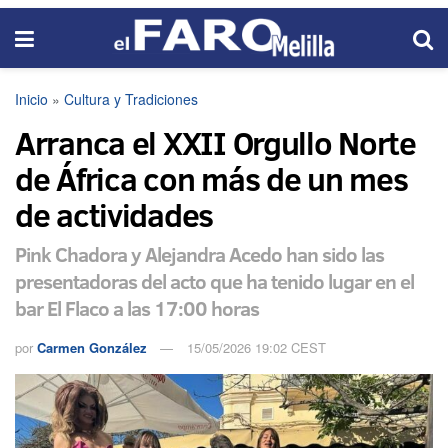
Inicio
»
Cultura y Tradiciones
Arranca el XXII Orgullo Norte
de África con más de un mes
de actividades
Pink Chadora y Alejandra Acedo han sido las
presentadoras del acto que ha tenido lugar en el
bar El Flaco a las 17:00 horas
por
Carmen González
15/05/2026 19:02 CEST