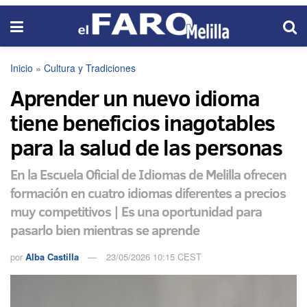
Inicio
»
Cultura y Tradiciones
Aprender un nuevo idioma
tiene beneficios inagotables
para la salud de las personas
En la Escuela Oficial de Idiomas de Melilla ofrecen
formación en cuatro idiomas diferentes a precios
muy competitivos | Es una oportunidad para
pasarlo bien mientras se aprende
por
Alba Castilla
23/05/2026 10:15 CEST