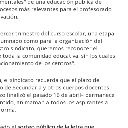
amentales" de una educación pública de
rocesos más relevantes para el profesorado
vación.
rcer trimestre del curso escolar, una etapa
 alumnado como para la organización del
tro sindicato, queremos reconocer el
 toda la comunidad educativa, sin los cuales
ncionamiento de los centros".
s
, el sindicato recuerda que el plazo de
rpo de Secundaria y otros cuerpos docentes –
zo finalizó el pasado 16 de abril– permanece
entido, animaman a todos los aspirantes a
 forma.
rado el
sorteo público de la letra que