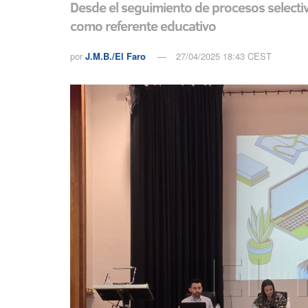
Desde el seguimiento de procesos selectivos
como referente educativo
por
J.M.B./El Faro
27/04/2025 18:43 CEST