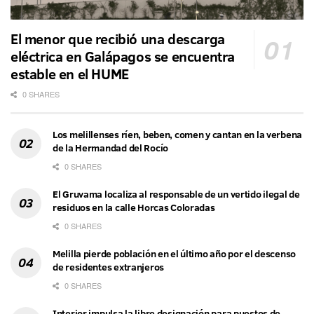
El menor que recibió una descarga
eléctrica en Galápagos se encuentra
estable en el HUME
0 SHARES
Los melillenses ríen, beben, comen y cantan en la verbena
de la Hermandad del Rocío
0 SHARES
El Gruvama localiza al responsable de un vertido ilegal de
residuos en la calle Horcas Coloradas
0 SHARES
Melilla pierde población en el último año por el descenso
de residentes extranjeros
0 SHARES
Interior impulsa la libre designación para puestos de