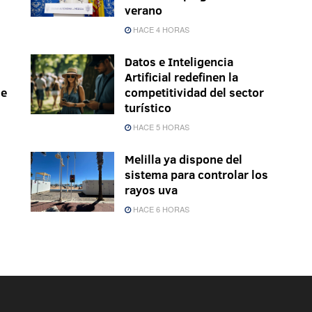
verano
HACE 4 HORAS
Datos e Inteligencia
Artificial redefinen la
le
competitividad del sector
turístico
HACE 5 HORAS
Melilla ya dispone del
sistema para controlar los
rayos uva
HACE 6 HORAS