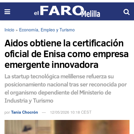
Inicio
»
Economía, Empleo y Turismo
Aidos obtiene la certificación
oficial de Enisa como empresa
emergente innovadora
La startup tecnológica melillense refuerza su
posicionamiento nacional tras ser reconocida por
el organismo dependiente del Ministerio de
Industria y Turismo
por
Tania Chocrón
12/05/2026 10:18 CEST