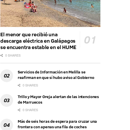
El menor que recibió una
descarga eléctrica en Galápagos
se encuentra estable en el HUME
0 SHARES
Servicios de Información en Melilla se
reafirman en que sí hubo aviso al Gobierno
0 SHARES
Trillo y Mayor Oreja alertan de las intenciones
de Marruecos
0 SHARES
Más de seis horas de espera para cruzar una
frontera con apenas una fila de coches