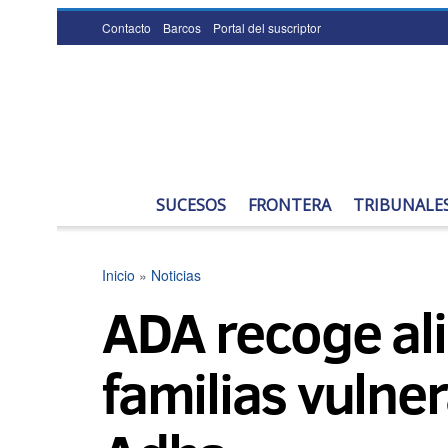
Contacto
Barcos
Portal del suscriptor
SUCESOS
FRONTERA
TRIBUNALE
Inicio
»
Noticias
ADA recoge ali
familias vulner