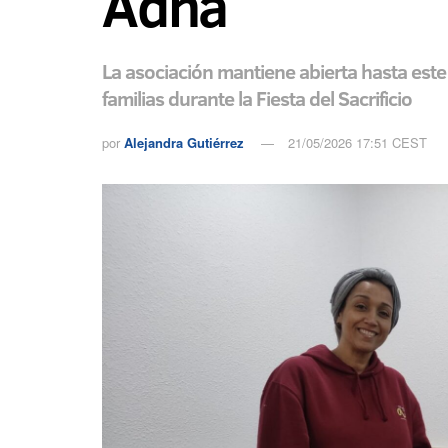
Adha
La asociación mantiene abierta hasta este 
familias durante la Fiesta del Sacrificio
por
Alejandra Gutiérrez
21/05/2026 17:51 CEST