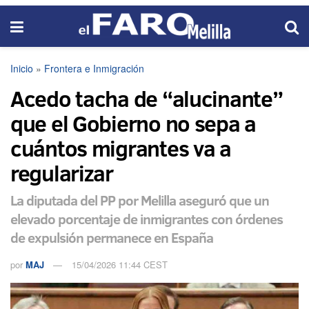
Inicio
»
Frontera e Inmigración
Acedo tacha de “alucinante”
que el Gobierno no sepa a
cuántos migrantes va a
regularizar
La diputada del PP por Melilla aseguró que un
elevado porcentaje de inmigrantes con órdenes
de expulsión permanece en España
por
MAJ
15/04/2026 11:44 CEST