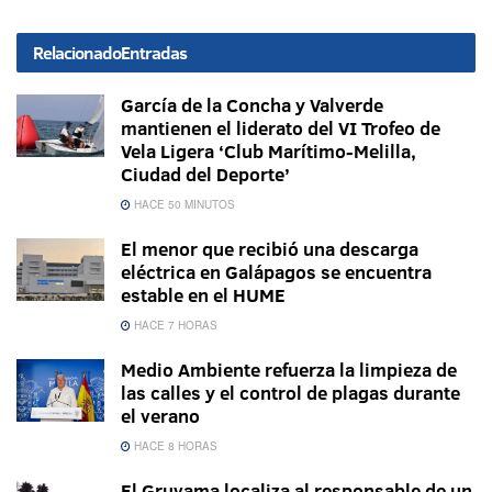
Relacionado
Entradas
García de la Concha y Valverde
mantienen el liderato del VI Trofeo de
Vela Ligera ‘Club Marítimo-Melilla,
Ciudad del Deporte’
HACE 50 MINUTOS
El menor que recibió una descarga
eléctrica en Galápagos se encuentra
estable en el HUME
HACE 7 HORAS
Medio Ambiente refuerza la limpieza de
las calles y el control de plagas durante
el verano
HACE 8 HORAS
El Gruvama localiza al responsable de un