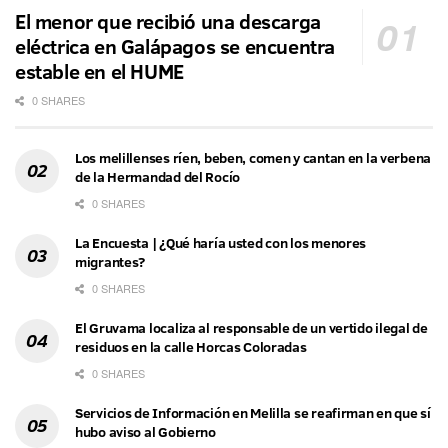
El menor que recibió una descarga
eléctrica en Galápagos se encuentra
estable en el HUME
0 SHARES
Los melillenses ríen, beben, comen y cantan en la verbena
de la Hermandad del Rocío
0 SHARES
La Encuesta | ¿Qué haría usted con los menores
migrantes?
0 SHARES
El Gruvama localiza al responsable de un vertido ilegal de
residuos en la calle Horcas Coloradas
0 SHARES
Servicios de Información en Melilla se reafirman en que sí
hubo aviso al Gobierno