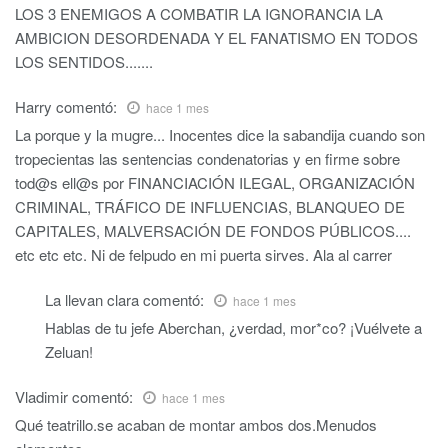
LOS 3 ENEMIGOS A COMBATIR LA IGNORANCIA LA
AMBICION DESORDENADA Y EL FANATISMO EN TODOS
LOS SENTIDOS.......
Harry
comentó:
hace 1 mes
La porque y la mugre... Inocentes dice la sabandija cuando son
tropecientas las sentencias condenatorias y en firme sobre
tod@s ell@s por FINANCIACIÓN ILEGAL, ORGANIZACIÓN
CRIMINAL, TRÁFICO DE INFLUENCIAS, BLANQUEO DE
CAPITALES, MALVERSACIÓN DE FONDOS PÚBLICOS....
etc etc etc. Ni de felpudo en mi puerta sirves. Ala al carrer
La llevan clara
comentó:
hace 1 mes
Hablas de tu jefe Aberchan, ¿verdad, mor*co? ¡Vuélvete a
Zeluan!
Vladimir
comentó:
hace 1 mes
Qué teatrillo.se acaban de montar ambos dos.Menudos