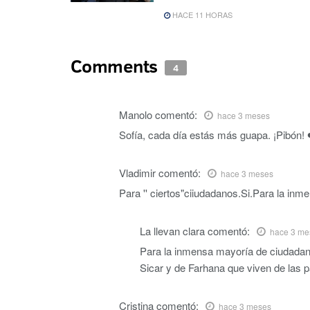
HACE 11 HORAS
Comments
4
Manolo
comentó:
hace 3 meses
Sofía, cada día estás más guapa. ¡Pibón! 
Vladimir
comentó:
hace 3 meses
Para '' ciertos"ciiudadanos.Si.Para la in
La llevan clara
comentó:
hace 3 me
Para la inmensa mayoría de ciudadanos
Sicar y de Farhana que viven de las p
Cristina
comentó:
hace 3 meses