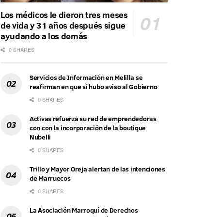
Los médicos le dieron tres meses
de vida y 31 años después sigue
ayudando a los demás
0 SHARES
Servicios de Información en Melilla se
reafirman en que sí hubo aviso al Gobierno
0 SHARES
Activas refuerza su red de emprendedoras
con con la incorporación de la boutique
Nubelli
0 SHARES
Trillo y Mayor Oreja alertan de las intenciones
de Marruecos
0 SHARES
La Asociación Marroquí de Derechos