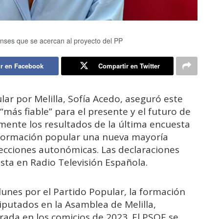
nses que se acercan al proyecto del PP
r en Facebook
Compartir en Twitter
lar por Melilla, Sofía Acedo, aseguró este
“más fiable” para el presente y el futuro de
amente los resultados de la última encuesta
 formación popular una nueva mayoría
lecciones autonómicas. Las declaraciones
sta en Radio Televisión Española.
unes por el Partido Popular, la formación
diputados en la Asamblea de Melilla,
grada en los comicios de 2023. El PSOE se