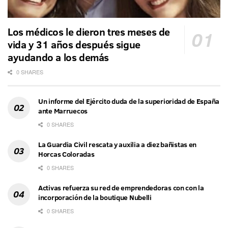
Los médicos le dieron tres meses de
vida y 31 años después sigue
ayudando a los demás
0 SHARES
Un informe del Ejército duda de la superioridad de España
ante Marruecos
0 SHARES
La Guardia Civil rescata y auxilia a diez bañistas en
Horcas Coloradas
0 SHARES
Activas refuerza su red de emprendedoras con con la
incorporación de la boutique Nubelli
0 SHARES