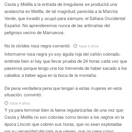
Ceuta y Melilla a la entrada de irregulares se producirá una
avalancha en Melilla, de tal magnitud; parecida a la Marcha
Verde, que invadió y ocupó para siempre, el Sáhara Occidental
Español. No aprenderemos nunca de las artimañas del
peligroso vecino de Marruecos.
No te olvides rosa negra
comentó:
hace 4 años
Informame rosa negra yo soy águila roja del cañón colorado,
entérate bien si hay que llevar prueba de 24 horas cada vez que
pasemos porque tengo una tos tremenda de haber sacado a los
caballos a beber agua en la boca de la montaña.
De pena verdadera pena que tengan a estas mujeres en esta
situación.
comentó:
hace 4 años
Y ya para terminar bien la faena regularizarlas de una vez que
Ceuta y Melilla no son colonias como tenían a los negros en la
época Lincoln que cobren sus horas, que no sean explotadas
por su necesidad del país que vienen, que no pase como