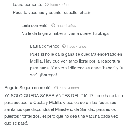
Laura
comentó:
hace 4 años
Pues te vacunas y asunto resuelto, chatín
Leila
comentó:
hace 4 años
No le da la gana,haber si vas a querer tu obligar
Laura
comentó:
hace 4 años
Pues si no le da la gana se quedará encerrado en
Melilla. Hay que ver, tanto llorar por la reapertura
para nada. Y a ver si diferencias entre "haber" y "a
ver". ¡Borrega!
Rogelio Segura
comentó:
hace 4 años
YA SOLO QUEDA SABER ANTES DEL DIA 17 : que hace falta
para acceder a Ceuta y Melilla. y cuales serán los requisitos
sanitarios que dispondrá el Ministerio de Sanidad para estos
puestos fronterizos. espero que no sea una vacuna cada vez
que se pasé.