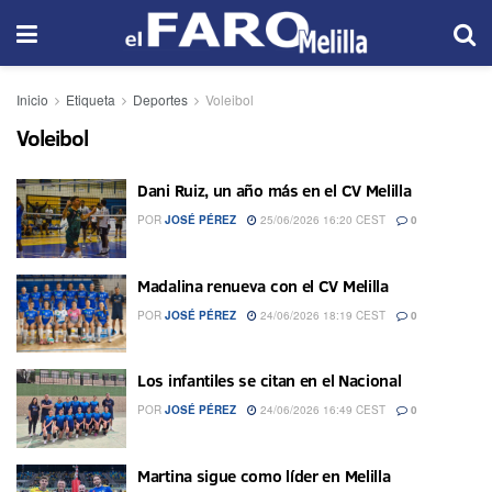
Inicio
Etiqueta
Deportes
Voleibol
Voleibol
Dani Ruiz, un año más en el CV Melilla
POR
JOSÉ PÉREZ
25/06/2026 16:20 CEST
0
Madalina renueva con el CV Melilla
POR
JOSÉ PÉREZ
24/06/2026 18:19 CEST
0
Los infantiles se citan en el Nacional
POR
JOSÉ PÉREZ
24/06/2026 16:49 CEST
0
Martina sigue como líder en Melilla