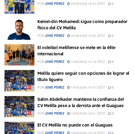
POR
JOSÉ PÉREZ
23/06/2026 16:02 CEST
0
Kemel-din Mohamedi sigue como preparador
físico del CV Melilla
POR
JOSÉ PÉREZ
22/06/2026 16:54 CEST
0
El voleibol melillense se mete en la élite
internacional
POR
JOSÉ PÉREZ
14/06/2026 15:18 CEST
0
Melilla quiere seguir con opciones de lograr el
título liguero
POR
JOSÉ PÉREZ
14/05/2026 16:57 CEST
0
Salim Abdelkader mantiene la confianza del
CV Melilla pese a la derrota ante el Guaguas
POR
JOSÉ PÉREZ
10/05/2026 19:21 CEST
0
El CV Melilla no puede con el Guaguas
POR
JOSÉ PÉREZ
10/05/2026 19:19 CEST
0