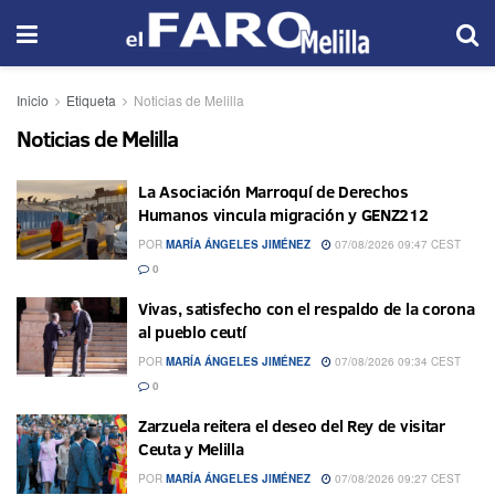
Inicio
Etiqueta
Noticias de Melilla
Noticias de Melilla
La Asociación Marroquí de Derechos
Humanos vincula migración y GENZ212
POR
MARÍA ÁNGELES JIMÉNEZ
07/08/2026 09:47 CEST
0
Vivas, satisfecho con el respaldo de la corona
al pueblo ceutí
POR
MARÍA ÁNGELES JIMÉNEZ
07/08/2026 09:34 CEST
0
Zarzuela reitera el deseo del Rey de visitar
Ceuta y Melilla
POR
MARÍA ÁNGELES JIMÉNEZ
07/08/2026 09:27 CEST