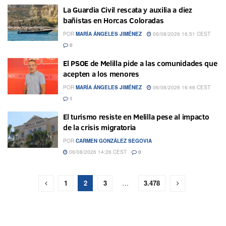
La Guardia Civil rescata y auxilia a diez
bañistas en Horcas Coloradas
POR
MARÍA ÁNGELES JIMÉNEZ
06/08/2026 16:51 CEST
0
El PSOE de Melilla pide a las comunidades que
acepten a los menores
POR
MARÍA ÁNGELES JIMÉNEZ
06/08/2026 16:46 CEST
1
El turismo resiste en Melilla pese al impacto
de la crisis migratoria
POR
CARMEN GONZÁLEZ SEGOVIA
06/08/2026 14:26 CEST
0
1
2
3
…
3.478