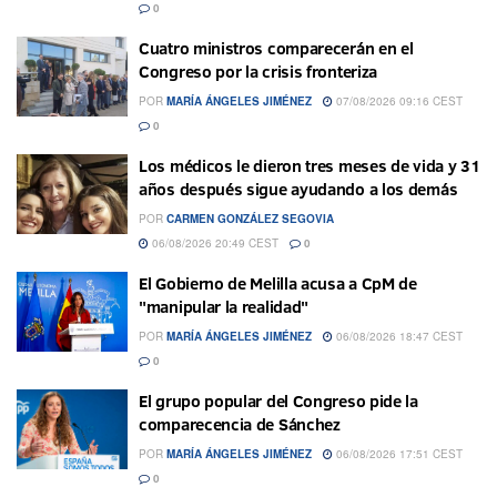
0
Cuatro ministros comparecerán en el
Congreso por la crisis fronteriza
POR
MARÍA ÁNGELES JIMÉNEZ
07/08/2026 09:16 CEST
0
Los médicos le dieron tres meses de vida y 31
años después sigue ayudando a los demás
POR
CARMEN GONZÁLEZ SEGOVIA
06/08/2026 20:49 CEST
0
El Gobierno de Melilla acusa a CpM de
"manipular la realidad"
POR
MARÍA ÁNGELES JIMÉNEZ
06/08/2026 18:47 CEST
0
El grupo popular del Congreso pide la
comparecencia de Sánchez
POR
MARÍA ÁNGELES JIMÉNEZ
06/08/2026 17:51 CEST
0