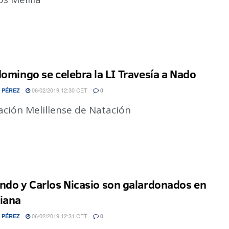
domingo se celebra la LI Travesía a Nado
06/02/2019 12:30 CET
 PÉREZ
0
ación Melillense de Natación
ndo y Carlos Nicasio son galardonados en
iana
06/02/2019 12:31 CET
 PÉREZ
0