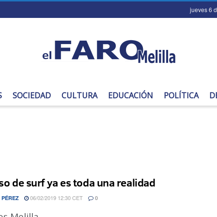
jueves 6 
S
SOCIEDAD
CULTURA
EDUCACIÓN
POLÍTICA
D
rso de surf ya es toda una realidad
06/02/2019 12:30 CET
 PÉREZ
0
s Melilla