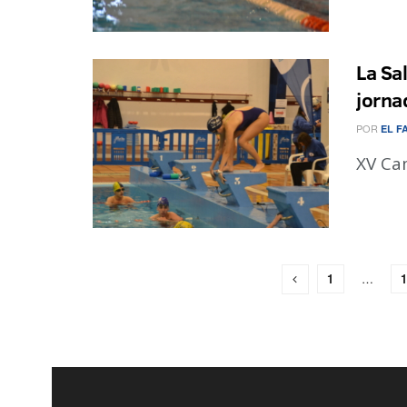
La Sal
jorna
POR
EL F
XV Ca
1
…
1