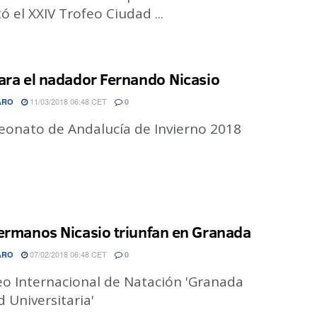
ó el XXIV Trofeo Ciudad ...
ara el nadador Fernando Nicasio
11/03/2018 06:48 CET
ARO
0
onato de Andalucía de Invierno 2018
ermanos Nicasio triunfan en Granada
07/02/2018 06:48 CET
ARO
0
eo Internacional de Natación 'Granada
 Universitaria'