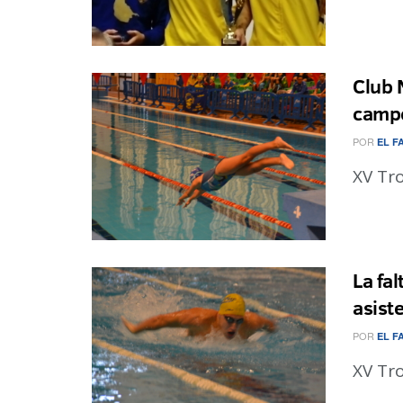
Club N
campe
POR
EL F
XV Tro
La fa
asist
POR
EL F
XV Tro