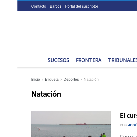
Contacto
Barcos
Portal del suscriptor
SUCESOS
FRONTERA
TRIBUNALE
Inicio
Etiqueta
Deportes
Natación
Natación
El cu
POR
JOSÉ
Evento