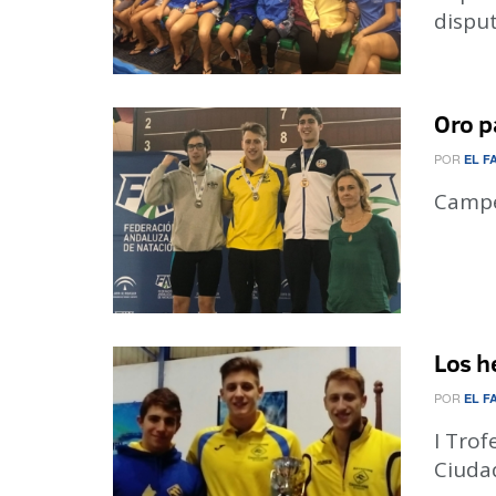
disput
Oro p
POR
EL F
Campe
Los h
POR
EL F
I Trof
Ciudad