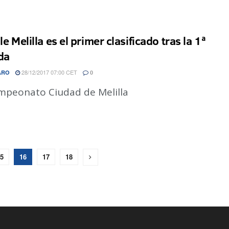
le Melilla es el primer clasificado tras la 1ª
da
28/12/2017 07:00 CET
ARO
0
mpeonato Ciudad de Melilla
5
16
17
18