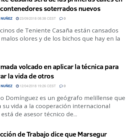
 contenedores soterrados nuevos
23/09/2018 08:38 CEST
 NUÑEZ
0
ecinos de Teniente Casaña están cansados
 malos olores y de los bichos que hay en la
mada volcado en aplicar la técnica para
ar la vida de otros
12/04/2018 19:26 CEST
 NUÑEZ
0
do Domínguez es un geógrafo melillense que
 su vida a la cooperación internacional
está de asesor técnico de...
cción de Trabajo dice que Marsegur