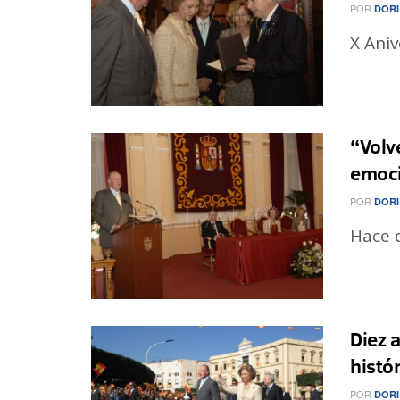
POR
DORI
X Aniv
“Volv
emoci
POR
DORI
Hace d
Diez 
histór
POR
DORI