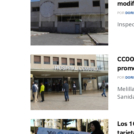
modif
POR
DORI
Inspe
CCOO 
promo
POR
DORI
Melill
Sanid
Los 1
tarje