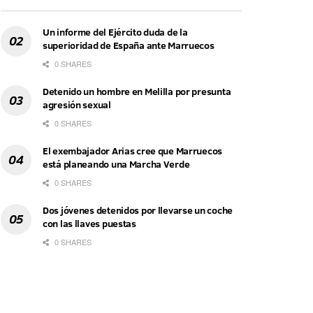
Un informe del Ejército duda de la
superioridad de España ante Marruecos
0 SHARES
Detenido un hombre en Melilla por presunta
agresión sexual
0 SHARES
El exembajador Arias cree que Marruecos
está planeando una Marcha Verde
0 SHARES
Dos jóvenes detenidos por llevarse un coche
con las llaves puestas
0 SHARES