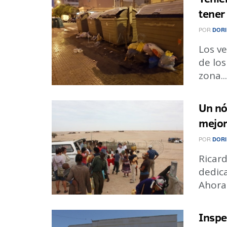
tener
POR
DORI
Los v
de los
zona...
Un nó
mejor
POR
DORI
Ricar
dedica
Ahora 
Inspe