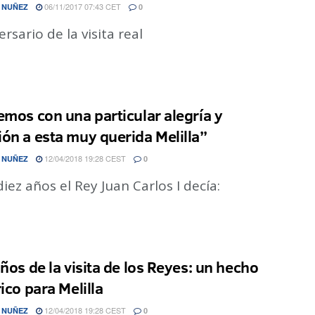
06/11/2017 07:43 CET
 NUÑEZ
0
ersario de la visita real
emos con una particular alegría y
ón a esta muy querida Melilla”
12/04/2018 19:28 CEST
 NUÑEZ
0
iez años el Rey Juan Carlos I decía:
años de la visita de los Reyes: un hecho
ico para Melilla
12/04/2018 19:28 CEST
 NUÑEZ
0