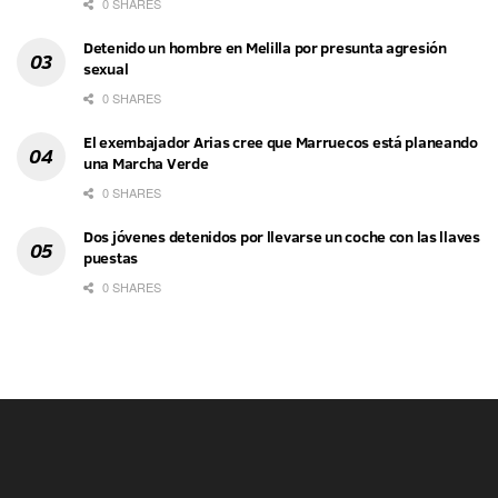
0 SHARES
Detenido un hombre en Melilla por presunta agresión
sexual
0 SHARES
El exembajador Arias cree que Marruecos está planeando
una Marcha Verde
0 SHARES
Dos jóvenes detenidos por llevarse un coche con las llaves
puestas
0 SHARES