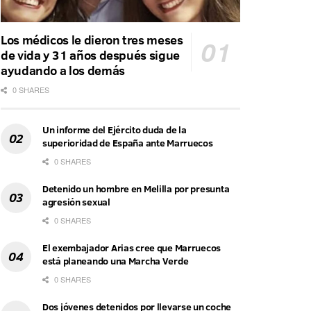
Los médicos le dieron tres meses
de vida y 31 años después sigue
ayudando a los demás
0 SHARES
Un informe del Ejército duda de la
superioridad de España ante Marruecos
0 SHARES
Detenido un hombre en Melilla por presunta
agresión sexual
0 SHARES
El exembajador Arias cree que Marruecos
está planeando una Marcha Verde
0 SHARES
Dos jóvenes detenidos por llevarse un coche