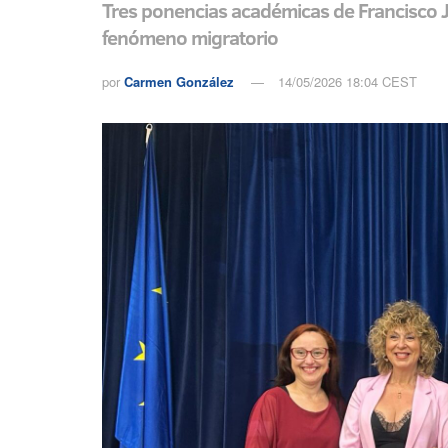
Tres ponencias académicas de Francisco J
fenómeno migratorio
por
Carmen González
14/05/2026 18:04 CEST