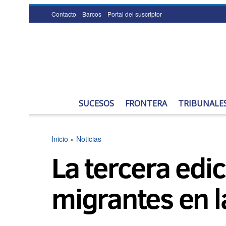
Contacto
Barcos
Portal del suscriptor
SUCESOS
FRONTERA
TRIBUNALE
Inicio
»
Noticias
La tercera edi
migrantes en l